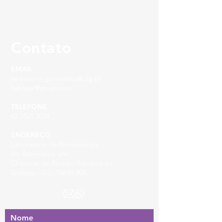
Contato
EMAIL
laralorena_guimaraes@ufg.br
kakopp@gmail.com
TELEFONE
62 3521 2024
ENDEREÇO
Laboratório de Etnobiologia
Av. Esperança, s/n
Chácaras de Recreio Samambaia
Goiânia - GO, 74690-900
Nome